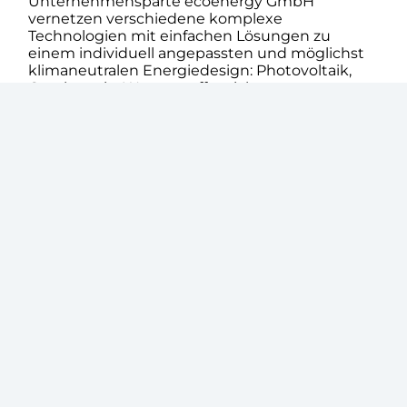
Unternehmensparte ecoenergy GmbH
vernetzen verschiedene komplexe
Technologien mit einfachen Lösungen zu
einem individuell angepassten und möglichst
klimaneutralen Energiedesign: Photovoltaik,
Geothermie, Wasserstoffspeicher,
Blockheizkraftwerke, Grundwasserbrunnen,
Abwasserwärme, Luftwärmepumpen,
Eisspeicher und vieles mehr kommen anstelle
der gängigen Strom- und Gasversorgung zum
Einsatz. Zudem bietet die ecoenergy GmbH
neben kommunaler Wärmeplanung auch eine
effiziente Gebäudeautomation mit ihrem
Produkt ecoGAAD an. Es sorgt dafür, den
Energieverbrauch in Gebäuen gezielt zu
steuern und Energieverschwendung zu
vermeiden. Quartiere erreicht werden.
Resiliente Immobilien als Erfolgsfaktor
Angesichts zunehmender
Extremwetterereignisse gewinnt die
Anpassung von Gebäuden an den Klimawandel
immer mehr an Bedeutung. Für die
ecobuilding AG ist Resilienz daher ein wichtiger