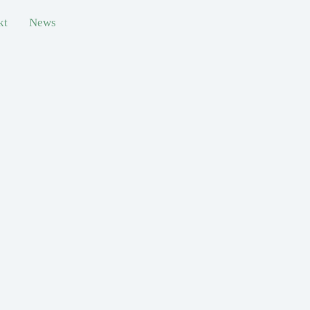
kt
News