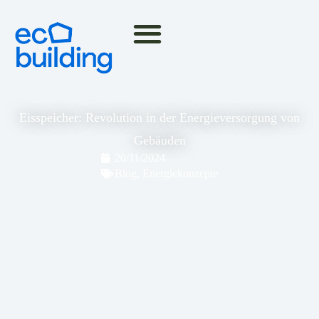
Eisspeicher: Revolution in der Energieversorgung von
Gebäuden
20/11/2024
Blog
,
Energiekonzepte