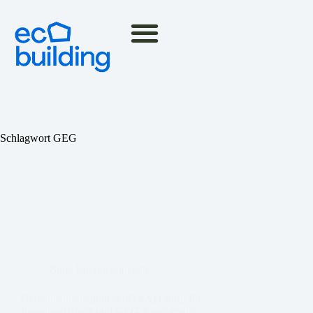
Schlagwort
GEG
Blog
,
Energiekonzepte
Gebäudeautomation ecoGAAD sorgt für
Energieeffizienz und GEG-Konformität